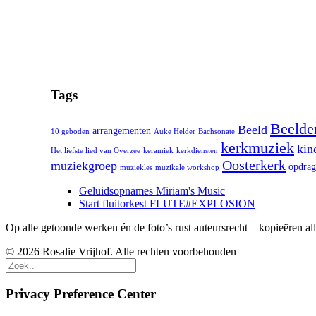
Tags
Beelde
Beeld
arrangementen
10 geboden
Auke Helder
Bachsonate
kerkmuziek
kin
Het liefste lied van Overzee
keramiek
kerkdiensten
Oosterkerk
muziekgroep
opdrag
muziekles
muzikale workshop
Geluidsopnames Miriam's Music
Start fluitorkest FLUTE#EXPLOSION
Op alle getoonde werken én de foto’s rust auteursrecht – kopieëren al
© 2026 Rosalie Vrijhof. Alle rechten voorbehouden
Privacy Preference Center