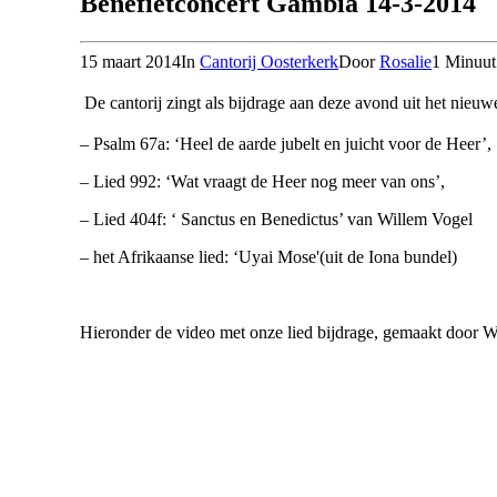
Benefietconcert Gambia 14-3-2014
15 maart 2014
In
Cantorij Oosterkerk
Door
Rosalie
1 Minuut
De cantorij zingt als bijdrage aan deze avond uit het nieuwe
– Psalm 67a: ‘Heel de aarde jubelt en juicht voor de Heer’,
– Lied 992: ‘Wat vraagt de Heer nog meer van ons’,
– Lied 404f: ‘ Sanctus en Benedictus’ van Willem Vogel
– het Afrikaanse lied: ‘Uyai Mose'(uit de Iona bundel)
Hieronder de video met onze lied bijdrage, gemaakt doo