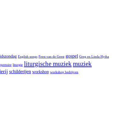
gospel
idszondag
English songs
Feest van de Geest
Greg en Linda Hytha
liturgische muziek
muziek
epertoire
liturgie
erij
schilderijen
workshop
workshop bedrijven