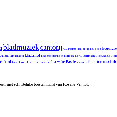
bladmuziek
cantorij
n
Eeuwighe
CD Psalms
dag op de hei
doop
deren
kinderlied
kinderkoor
kinderprojectkoor
kyrië en gloria
leerlingen
liedbundels
liedr
schild
Passie
Pinksteren
en kind
Paaswake
Opwekkingslied voor kinderen
pianoles
leen met schriftelijke toestemming van Rosalie Vrijhof.