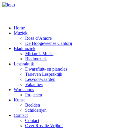
Home
Muziek
Rosa d’Amore
De Hoogeveense Cantorij
Bladmuziek
Miriam’s Music
Bladmuziek
Lespraktijk
Dwarsfluit- en pianoles
Tarieven Lespraktijk
Lesvoorwaarden
Vakanties
Workshops
Projecten
Kunst
Beelden
Schilderijen
Contact
Contact
Over Rosalie Vrijhof